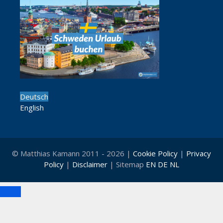
Deutsch
English
© Matthias Kamann 2011 - 2026 |
Cookie Policy
|
Privacy
Policy
|
Disclaimer
| Sitemap
EN
DE
NL
Schließen
Cl
th