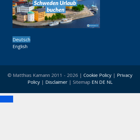
Deutsch
English
© Matthias Kamann 2011 - 2026 |
Cookie Policy
|
Privacy
Policy
|
Disclaimer
| Sitemap
EN
DE
NL
Schließen
Cl
th
mo